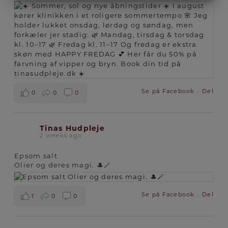
MARKETING
STATISTIK
Se på Facebook
·
Del
0
0
0
Tinas Hudpleje
2 weeks ago
Epsom salt
Olier og deres magi. 🎩🪄
Se på Facebook
·
Del
1
0
0