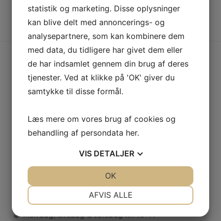
statistik og marketing. Disse oplysninger
kan blive delt med annoncerings- og
analysepartnere, som kan kombinere dem
med data, du tidligere har givet dem eller
de har indsamlet gennem din brug af deres
Følg med på Facebook:
tjenester. Ved at klikke på 'OK' giver du
samtykke til disse formål.
Tinas Hudpleje
Læs mere om vores brug af cookies og
4 days ago
behandling af persondata
her
.
☀️ Sommer, sol og nye åbningstider ☀️
VIS
DETALJER
I august kører klinikken i et roligere
sommertempo 🌸
JA
NEJ
OK
JA
NEJ
Jeg holder lukket onsdag, lørdag og søndag, men
NØDVENDIGE
PRÆFERENCER
AFVIS ALLE
forkæler jer stadig:
JA
NEJ
JA
NEJ
🌿 Mandag, tirsdag & torsdag kl. 10–17