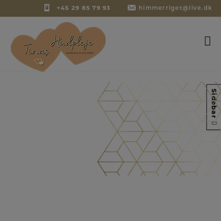
+45 29 85 79 93
himmerriget@live.dk
Hop
Sidebar
til
indholdet
Gavekort