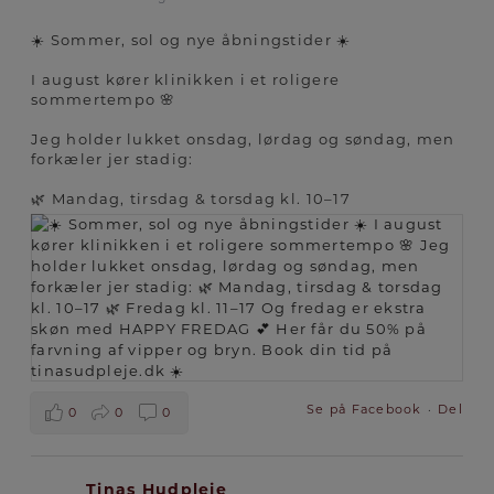
☀️ Sommer, sol og nye åbningstider ☀️
I august kører klinikken i et roligere
sommertempo 🌸
Jeg holder lukket onsdag, lørdag og søndag, men
forkæler jer stadig:
🌿 Mandag, tirsdag & torsdag kl. 10–17
Se på Facebook
·
Del
0
0
0
Tinas Hudpleje