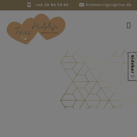
+45 29 85 79 93
himmerriget@live.dk
Hop
Sidebar
til
indholdet
Om Tina