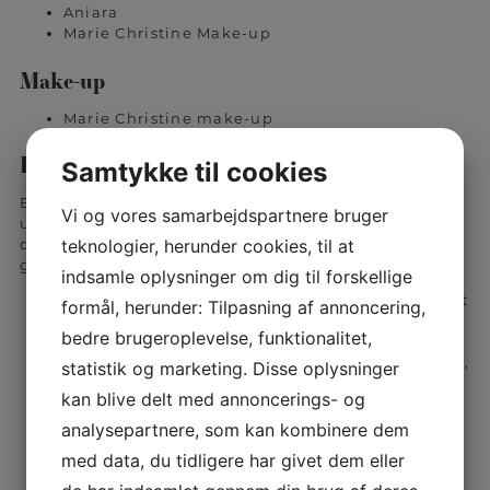
Aniara
Marie Christine Make-up
Make-up
Marie Christine make-up
Bæredygtighed hos Tinas Hudpleje
Samtykke til cookies
En af de største kendetegn ved Bornholm er den
Vi og vores samarbejdspartnere bruger
unikke og storslået natur. Det er vigtigt at værne om
teknologier, herunder cookies, til at
denne natur så den kan bevares i mange
generationer fremover.
indsamle oplysninger om dig til forskellige
Hos Tinas Hudpleje er bæredygtighed et vigtigt
formål, herunder: Tilpasning af annoncering,
fokusområde, som kommer til udtryk i gennem
bedre brugeroplevelse, funktionalitet,
blandt andet at bruge miljørigtige
flergangsklude, miljømærket rengøringsmidler,
statistik og marketing. Disse oplysninger
sparepærer, strøm fra vindmøller,
kan blive delt med annoncerings- og
genbrugsmøbler, mm.. Derudover, er det
vigtigt at de produkter du finder i Tinas
analysepartnere, som kan kombinere dem
Hudpleje er af højeste kvalitet, heriblandt pH
med data, du tidligere har givet dem eller
Formula. PH formula har et stort fokus på at
vælge de bedste ingredienser, samt at deres